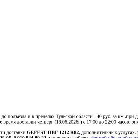
до подъезда и в пределах Тульской области - 40 руб. за км ,пр
 время доставки четверг (18.06.2026г) с 17:00 до 22:00 часов, 
сти доставки
GEFEST ПВГ 1212 К82
, дополнительных услугах,
-28-05, 8 910 944-09-22
или воспользуйтесь
формой обратной свя