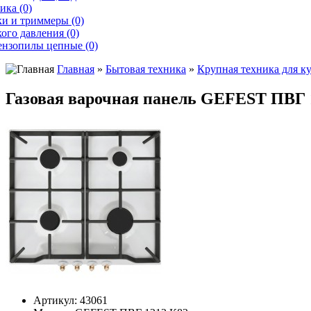
ика (0)
и и триммеры (0)
ого давления (0)
ензопилы цепные (0)
Главная
»
Бытовая техника
»
Крупная техника для к
Газовая варочная панель GEFEST ПВГ 
Артикул:
43061